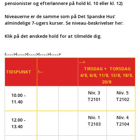
pensionister og efterlønnere på hold kl. 10 eller kl. 12)
Niveauerne er de samme som på Det Spanske Hus’
almindelige 7-ugers kurser. Se niveau-beskrivelser
her:
Klik på det ønskede hold for at tilmelde dig.
!---->!---->!---->!---->!---->
-->
TIRSDAG + TORSDAG
TIDSPUNKT
!--
4/8, 6/8, 11/8, 13/8, 18/8,
20/8
Niv. 3
Niv. 5
10.00 -
T2101
T2102
11.40
Niv. 1
Niv. 4
12.00 -
T2103
T2104
13.40