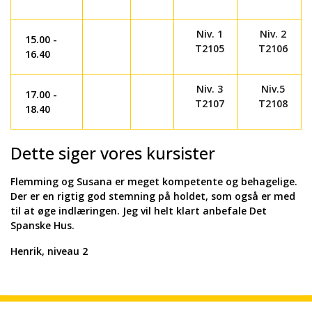
Niv. 1
Niv. 2
15.00 -
T2105
T2106
16.40
Niv. 3
Niv.5
17.00 -
T2107
T2108
18.40
Dette siger vores kursister
Flemming og Susana er meget kompetente og behagelige.
Der er en rigtig god stemning på holdet, som også er med
til at øge indlæringen. Jeg vil helt klart anbefale Det
Spanske Hus.
Henrik, niveau 2
flemming@det-spanske-hus.dk
Borgergade 4, 4. sal 1300